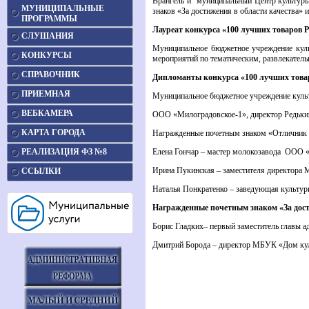
Врангель и муниципальный Центр культуры
МУНИЦИПАЛЬНЫЕ
знаков «За достижения в области качества» 
ПРОГРАММЫ
Лауреат конкурса «100 лучших товаров 
СЛУШАНИЯ
Муниципальное бюджетное учреждение куль
КОНКУРСЫ
мероприятий по тематическим, развлекате
СПРАВОЧНИК
Дипломанты конкурса «100 лучших това
ПРИЕМНАЯ
Муниципальное бюджетное учреждение культ
ВЕБКАМЕРА
ООО «Милоградовское-1», директор Редькин
КАРТА ГОРОДА
Награжденные почетным знаком «Отличник 
РЕАЛИЗАЦИЯ ФЗ №8
Елена Гончар – мастер молокозавода ООО 
Ирина Пукинская – заместителя директора 
ССЫЛКИ
Наталья Понкратенко – заведующая культу
Награжденные почетным знаком «За дост
Борис Гладких‒ первый заместитель главы 
Дмитрий Борода – директор МБУК «Дом кул