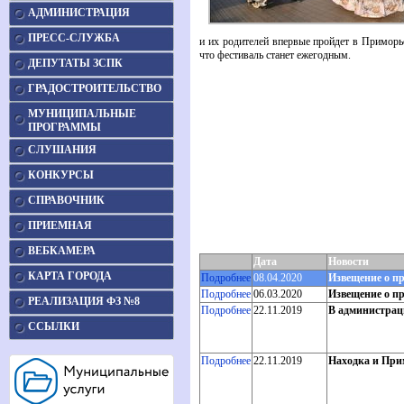
АДМИНИСТРАЦИЯ
ПРЕСС-СЛУЖБА
и их родителей впервые пройдет в Приморь
что фестиваль станет ежегодным.
ДЕПУТАТЫ ЗСПК
ГРАДОСТРОИТЕЛЬСТВО
МУНИЦИПАЛЬНЫЕ
ПРОГРАММЫ
СЛУШАНИЯ
КОНКУРСЫ
СПРАВОЧНИК
ПРИЕМНАЯ
ВЕБКАМЕРА
Дата
Новости
КАРТА ГОРОДА
Подробнее
08.04.2020
Извещение о п
Подробнее
06.03.2020
Извещение о п
РЕАЛИЗАЦИЯ ФЗ №8
Подробнее
22.11.2019
В администрац
ССЫЛКИ
Подробнее
22.11.2019
Находка и Прим