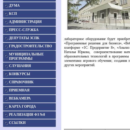
ДУМА
КСП
АДМИНИСТРАЦИЯ
ПРЕСС-СЛУЖБА
ДЕПУТАТЫ ЗСПК
лабораторное оборудование будет приобре
«Программные решения для бизнеса», «Веб
ГРАДОСТРОИТЕЛЬСТВО
платформе «1С: Предприятие 8», «Анализ
Наталья Юркова, совершенствование мате
МУНИЦИПАЛЬНЫЕ
образовательных технологий в программы
ПРОГРАММЫ
элементами игрового обучения; создания 
других мероприятий.
СЛУШАНИЯ
КОНКУРСЫ
СПРАВОЧНИК
ПРИЕМНАЯ
ВЕБКАМЕРА
КАРТА ГОРОДА
РЕАЛИЗАЦИЯ ФЗ №8
ССЫЛКИ