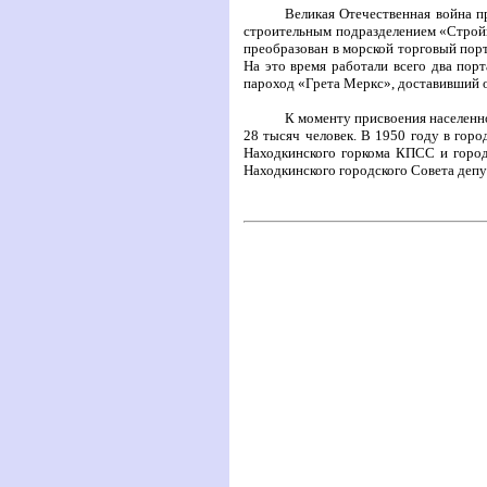
Великая Отечественная война п
строительным подразделением «Стройк
преобразован в морской торговый порт
На это время работали всего два пор
пароход «Грета Меркс», доставивший 
К моменту присвоения населенн
28 тысяч человек. В 1950 году в горо
Находкинского горкома КПСС и городс
Находкинского городского Совета деп