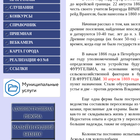
до корейской границы. 22 августа 18
СЛУШАНИЯ
честь своего учителя Бернгарда
ВРАН
рейд Врангеля, были нанесены в 1860 
КОНКУРСЫ
Начиная рассказ о том, как зас
СПРАВОЧНИК
древние поселения, найденные впослед
ПРИЕМНАЯ
и датируются 10-40 тыс. лет до н. э
Древние городища (их более 50-ти) –
ВЕБКАМЕРА
времен, когда еще не было государств и
КАРТА ГОРОДА
В начале 1866 года в Петербург
же году уполномоченный департаме
РЕАЛИЗАЦИЯ ФЗ №8
определения места устройства буду
ССЫЛКИ
ФУРУГЕЛЬМА
, на основании кот
сельскохозяйственной фактории в 
Г.В.ФУРУГЕЛЬМ
.
30 апреля 1869 года
пункт назначения. Стали обустраиват
устье и две – против деревень Владими
Еще одна ферма была построен
ведомства составляли переселенцы из
казаки, присланные для охраны. Были 
как-то не складывалась жизнь у коло
Недостаток опыта и средств у пересе
большие надежды, также не оправдал с
Колонисты постоянно испытывал
Аскольд для золотодобычи.