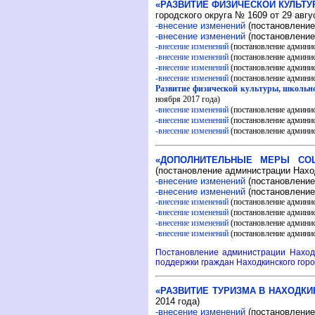
«РАЗВИТИЕ ФИЗИЧЕСКОЙ КУЛЬТУ
городского округа № 1609 от 29 авгу
-внесение изменений
(постановление
-внесение изменений
(постановление
-внесение изменений
(постановление админис
-внесение изменений
(постановление админис
-внесение изменений
(постановление админис
-внесение изменений
(постановление админис
Развитие физической культуры, школьног
ноября 2017 года)
-внесение изменений
(постановление админис
-внесение изменений
(постановление админи
-внесение изменений
(постановление админис
«ДОПОЛНИТЕЛЬНЫЕ МЕРЫ СОЦ
(постановление администрации Наход
-внесение изменений
(постановление
-внесение изменений
(постановление 
-внесение изменений
(постановление админис
-внесение изменений
(постановление админис
-внесение изменений
(постановление админис
-внесение изменений
(постановление админис
Постановление администрации Находк
поддержки граждан Находкинского горо
«РАЗВИТИЕ ТУРИЗМА В НАХОДКИ
2014 года)
-внесение изменений
(постановление