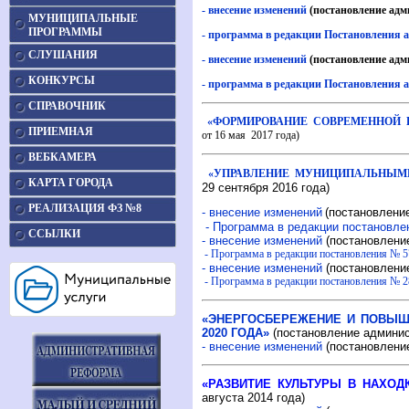
- внесение изменений
(постановление адм
МУНИЦИПАЛЬНЫЕ
ПРОГРАММЫ
- программа в редакции Постановления а
СЛУШАНИЯ
- внесение изменений
(постановление адм
КОНКУРСЫ
- программа в редакции Постановления а
СПРАВОЧНИК
«ФОРМИРОВАНИЕ СОВРЕМЕННОЙ Г
ПРИЕМНАЯ
от 16 мая 2017 года)
ВЕБКАМЕРА
«УПРАВЛЕНИЕ МУНИЦИПАЛЬНЫМ
КАРТА ГОРОДА
29 сентября 2016 года)
РЕАЛИЗАЦИЯ ФЗ №8
- внесение изменений
(постановление
- Программа в редакции постановлен
ССЫЛКИ
- внесение изменений
(постановлени
- Программа в редакции постановления № 57
- внесение изменений
(постановление
- Программа в редакции постановления № 28
«ЭНЕРГОСБЕРЕЖЕНИЕ И ПОВЫШЕ
2020 ГОДА»
(постановление админист
- внесение изменений
(постановление
«РАЗВИТИЕ КУЛЬТУРЫ В НАХОДК
августа 2014 года)