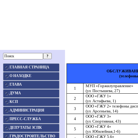
ГЛАВНАЯ СТРАНИЦА
ОБСЛУЖИВАН
О НАХОДКЕ
(телефоны
ГЛАВА
МУП «Горжилуправление»
1
(ул. Постышева, 27)
ДУМА
ООО «ГЖУ 1»
2
(ул. Астафьева, 1)
КСП
ООО «ГЖУ 2» телефоны дисп
3
АДМИНИСТРАЦИЯ
(ул. Арсеньева, 14)
ООО «ГЖУ 3»
4
ПРЕСС-СЛУЖБА
(ул. Спортивная, 43)
ООО «ГЖУ 4»
ДЕПУТАТЫ ЗСПК
5
(ул. Юбилейная,1-б)
ГРАДОСТРОИТЕЛЬСТВО
ООО «ГЖУ 5,6»