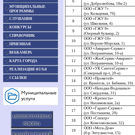
6
(ул. Добролюбова, 18к-2)
МУНИЦИПАЛЬНЫЕ
ООО «ГЖУ 7»
7
ПРОГРАММЫ
(ул. Кольцевая, 70)
ООО «ГЖУ 8»
СЛУШАНИЯ
8
(ул. Школьная, 4)
КОНКУРСЫ
ООО «ГЖУ 9»
9
(Озерный бульвар, 2)
СПРАВОЧНИК
ООО «ГЖУ-10»
10
(ул. Верхне-Морская, 1)
ПРИЕМНАЯ
ООО «Амарант-Сервис»
11
ВЕБКАМЕРА
(ул. Пограничная, 10-а)
ООО «ЖилСервис-Амарант»
12
КАРТА ГОРОДА
(ул. Пограничная, 10-а)
ООО «УК СантехСервис»
РЕАЛИЗАЦИЯ ФЗ №8
13
(Северный пр-т, 20-а)
ССЫЛКИ
ООО «Прометей»
14
(п. Врангель, ул. Бабкина, 10)
ООО «Находка-Водоканал»
15
(ул. Свердлова, 31)
ООО «Крепость»
16
(ул. Нахимовская, 2а)
ООО «Гарант-Сервис»
17
(ул. Постышева, 29)
ООО «Спектр»
18
(ул. Комсомольская, 32)
ООО «Мега-Дом»
19
(б-р Энтузиастов, 15)