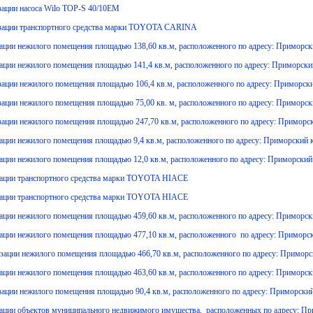
зации насоса Wilo TOP-S 40/10ЕМ
тизации транспортного средства марки TOYOTA CARINA
ации нежилого помещения площадью 138,60 кв.м, расположенного по адресу: Приморский 
зации нежилого помещения площадью 141,4 кв.м, расположенного по адресу: Приморский 
ации нежилого помещения площадью 106,4 кв.м, расположенного по адресу: Приморский к
ации нежилого помещения площадью 75,00 кв. м, расположенного по адресу: Приморский 
зации нежилого помещения площадью 247,70 кв.м, расположенного по адресу: Приморский
зации нежилого помещения площадью 9,4 кв.м, расположенного по адресу: Приморский кр
зации нежилого помещения площадью 12,0 кв.м, расположенного по адресу: Приморский к
изации транспортного средства марки TOYOTA HIACE
изации транспортного средства марки TOYOTA HIACE
зации нежилого помещения площадью 459,60 кв.м, расположенного по адресу: Приморский
зации нежилого помещения площадью 477,10 кв.м, расположенного по адресу: Приморский
зации нежилого помещения площадью 466,70 кв.м, расположенного по адресу: Приморский
зации нежилого помещения площадью 463,60 кв.м, расположенного по адресу: Приморский
ации нежилого помещения площадью 90,4 кв.м, расположенного по адресу: Приморский к
зации объектов муниципального недвижимого имущества, расположенных по адресу: Прим