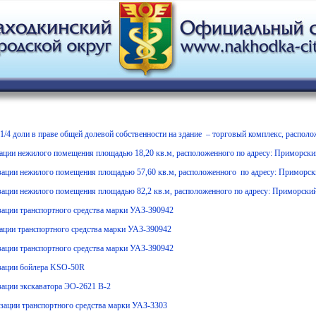
1/4 доли в праве общей долевой собственности на здание – торговый комплекс, расположе
зации нежилого помещения площадью 18,20 кв.м, расположенного по адресу: Приморский 
зации нежилого помещения площадью 57,60 кв.м, расположенного по адресу: Приморский
зации нежилого помещения площадью 82,2 кв.м, расположенного по адресу: Приморский к
зации транспортного средства марки УАЗ-390942
зации транспортного средства марки УАЗ-390942
зации транспортного средства марки УАЗ-390942
изации бойлера KSO-50R
зации экскаватора ЭО-2621 В-2
зации транспортного средства марки УАЗ-3303