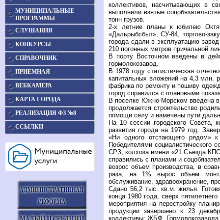
коллективов, насчитывающих в св
МУНИЦИПАЛЬНЫЕ
выполнили взятые соцобязательства
ПРОГРАММЫ
тонн грузов.
2-х летние планы к юбилею Октяб
СЛУШАНИЯ
«Дальрыбсбыт», СУ-84, торгово-заку
города сдали в эксплуатацию завод
КОНКУРСЫ
210 погонных метров причальной лини
В порту Восточном введены в де
СПРАВОЧНИК
гормолокозавод.
В 1978 году статистическая отчетно
ПРИЕМНАЯ
капитальных вложений на 4,3 млн. р
ВЕБКАМЕРА
фабрика по ремонту и пошиву одежд
город справился с плановыми показ
КАРТА ГОРОДА
В поселке Южно-Морском введена в 
продолжается строительство родиль
РЕАЛИЗАЦИЯ ФЗ №8
помощи селу и намечены пути дальн
На 10 сессии городского Совета, к
ССЫЛКИ
развития города на 1979 год. Заве
«Ни одного отстающего рядом» к
Победителями социалистического со
СРЗ, колхоза имени «21 Съезда КПС
справились с планами и соцобязател
возрос объем производства, в сравн
раза, на 1% вырос объем монта
обслуживание, здравоохранение, пр
Сдано 56,2 тыс. кв.м. жилья. Гото
конца 1980 года, сверх пятилетнего
мероприятия на перестройку плани
продукции завершено к 23 декаб
коллективы: ЖБФ, Гормолокозавода, 