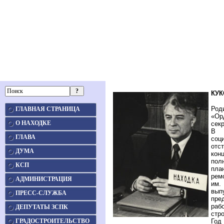
КУК
Род
ГЛАВНАЯ СТРАНИЦА
«Ор
О НАХОДКЕ
сек
В 
ГЛАВА
соц
отс
ДУМА
кон
пол
КСП
пла
рем
АДМИНИСТРАЦИЯ
им.
вып
ПРЕСС-СЛУЖБА
пре
раб
ДЕПУТАТЫ ЗСПК
стр
ГРАДОСТРОИТЕЛЬСТВО
Год