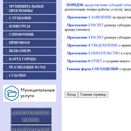
ПОРЯДОК
предоставления субсидий субъ
МУНИЦИПАЛЬНЫЕ
реализующим товары (работы, услуги), пре
ПРОГРАММЫ
Приложение 1
ЗАЯВЛЕНИЕ
на предоста
СЛУШАНИЯ
Приложение 2
РАСЧЕТ
размера субсидии
КОНКУРСЫ
аренды (лизинга)
СПРАВОЧНИК
Приложение 3
РАСЧЕТ
размера субсидии 
ПРИЕМНАЯ
Приложение 4
УВЕДОМЛЕНИЕ
о приня
ВЕБКАМЕРА
Приложение 5
ОБЯЗАТЕЛЬСТВО
в случ
КАРТА ГОРОДА
Приложение 6
ОТЧЁТ
о создании нового
РЕАЛИЗАЦИЯ ФЗ №8
Типовая форма
СОГЛАШЕНИЯ
о предо
ССЫЛКИ