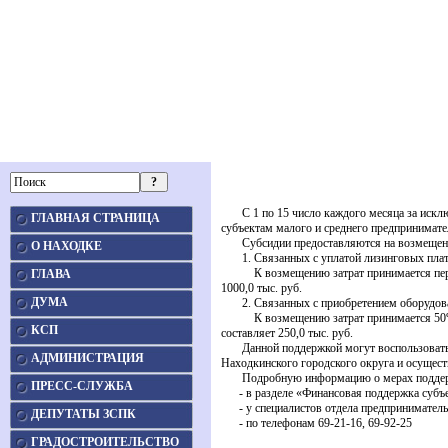
С 1 по 15 число каждого месяца за исключ
ГЛАВНАЯ СТРАНИЦА
субъектам малого и среднего предпринимате
Субсидии предоставляются на возмещени
О НАХОДКЕ
1. Связанных с уплатой лизинговых плате
К возмещению затрат принимается первона
ГЛАВА
1000,0 тыс. руб.
ДУМА
2. Связанных с приобретением оборудов
К возмещению затрат принимается 50% от
КСП
составляет 250,0 тыс. руб.
Данной поддержкой могут воспользоваться 
АДМИНИСТРАЦИЯ
Находкинского городского округа и осущес
Подробную информацию о мерах поддержк
ПРЕСС-СЛУЖБА
- в разделе «Финансовая поддержка субъек
- у специалистов отдела предпринимательс
ДЕПУТАТЫ ЗСПК
- по телефонам 69-21-16, 69-92-25
ГРАДОСТРОИТЕЛЬСТВО