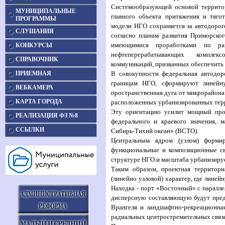
Системообразующей основой территор
МУНИЦИПАЛЬНЫЕ
главного объекта притяжения и тяго
ПРОГРАММЫ
модели НГО сохраняется за автодоро
СЛУШАНИЯ
согласно планам развития Приморског
имеющимися проработками по р
КОНКУРСЫ
нефтеперерабатывающих
комплексо
СПРАВОЧНИК
коммуникаций, призванных обеспечить
ПРИЕМНАЯ
В совокупности федеральная автодор
границам НГО, сформируют линейну
ВЕБКАМЕРА
пространственная дуга от микрорайона
КАРТА ГОРОДА
расположенных урбанизированных тер
Эту ориентацию усилит мощный прос
РЕАЛИЗАЦИЯ ФЗ №8
федерального и краевого значения, 
ССЫЛКИ
Сибирь-Тихий океан» (ВСТО).
Центральным ядром (узлом) форми
функциональные и композиционные св
структуре НГО и масштаба урбанизируе
Таким образом, проектная территор
(линейно узловой) характер, где лине
Находка - порт «Восточный» с паралл
дисперсную составляющую будут пред
Врангеля и ландшафтно-рекреационна
радиальных центростремительных связ