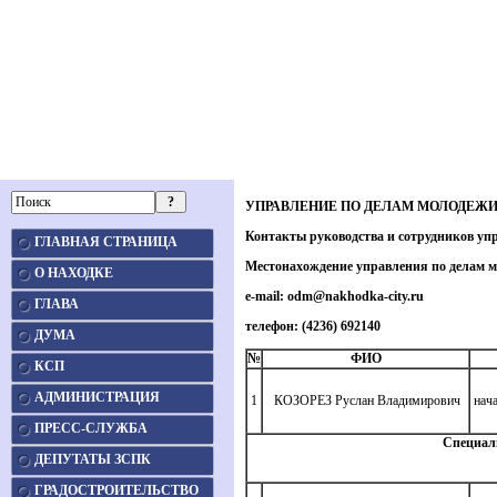
УПРАВЛЕНИЕ ПО ДЕЛАМ МОЛОДЕЖИ
Контакты руководства и сотрудников уп
ГЛАВНАЯ СТРАНИЦА
Местонахождение управления по делам мол
О НАХОДКЕ
e-mail: odm@nakhodka-city.ru
ГЛАВА
телефон
: (4236) 692140
ДУМА
№
ФИО
КСП
АДМИНИСТРАЦИЯ
1
КОЗОРЕЗ Руслан Владимирович
нача
ПРЕСС-СЛУЖБА
Специал
ДЕПУТАТЫ ЗСПК
ГРАДОСТРОИТЕЛЬСТВО