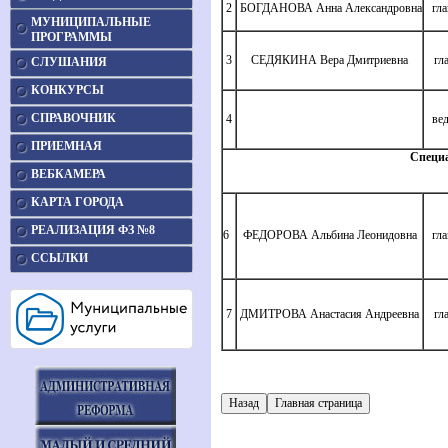
2
БОГДАНОВА Анна Александровна
гл
МУНИЦИПАЛЬНЫЕ
ПРОГРАММЫ
3
СЕДЯКИНА Вера Дмитриевна
гла
СЛУШАНИЯ
КОНКУРСЫ
СПРАВОЧНИК
4
вед
ПРИЕМНАЯ
Специа
ВЕБКАМЕРА
КАРТА ГОРОДА
РЕАЛИЗАЦИЯ ФЗ №8
6
ФЕДОРОВА Альбина Леонидовна
гл
ССЫЛКИ
7
ДМИТРОВА Анастасия Андреевна
гла