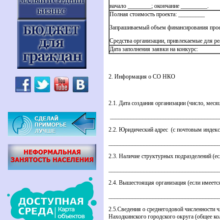
начало ________; окончание _________.
Полная стоимость проекта: _________
Запрашиваемый объем финансирования прое
Средства организации, привлекаемые для ре
Дата заполнения заявки на конкурс:
2. Информация о СО НКО
2.1. Дата создания организации (число, месяц
_____________________________________
2.2. Юридический адрес (с почтовым индек
_____________________________________
2.3. Наличие структурных подразделений (е
_____________________________________
2.4. Вышестоящая организация (если имеетс
_____________________________________
2.5.Сведения о среднегодовой численности
Находкинского городского округа (общее ко