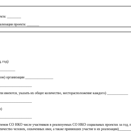
кта: ________
ализации проекта: _______
, год)
_________
сом) организации ________________
___________________
сли имеются, указать их общее количество, месторасположение каждого) ____________
___________________
я)
___________________
 членов СО НКО числе участников в реализуемых СО НКО социальных проектах за год, 
личество человек, охваченных ими, а также принявших участие в их реализации)_____