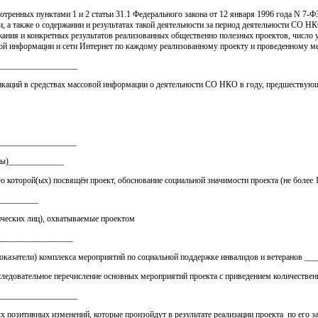
смотренных пунктами 1 и 2 статьи 31.1 Федерального закона от 12 января 1996 года N 
 а также о содержании и результатах такой деятельности за период деятельности СО НКО
ржания и конкретных результатов реализованных общественно полезных проектов, чис
ой информации и сети Интернет по каждому реализованному проекту и проведенному мер
___________________
ликаций в средствах массовой информации о деятельности СО НКО в году, предшествую
____________________
ицы)_____________
 которой(ых) посвящён проект, обоснование социальной значимости проекта (не более 
__________
ических лиц), охватываемые проектом
__________________
е показатели) комплекса мероприятий по социальной поддержке инвалидов и ветеранов
оследовательное перечисление основных мероприятий проекта с приведением количествен
___________________
ых позитивных изменений, которые произойдут в результате реализации проекта по ег