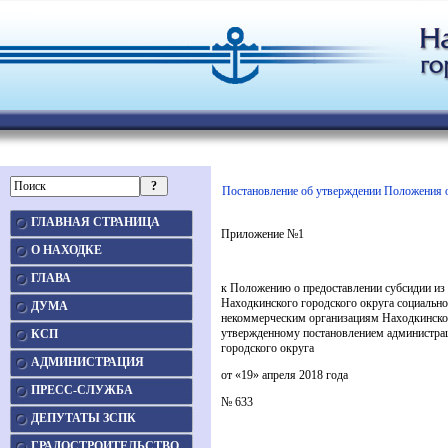
Постановление об утверждении Положения о
ГЛАВНАЯ СТРАНИЦА
Приложение №1
О НАХОДКЕ
ГЛАВА
к Положению о предоставлении субсидии из
Находкинского городского округа социальн
ДУМА
некоммерческим организациям Находкинског
утвержденному постановлением администра
КСП
городского округа
АДМИНИСТРАЦИЯ
от «19» апреля 2018 года
ПРЕСС-СЛУЖБА
№ 633
ДЕПУТАТЫ ЗСПК
ГРАДОСТРОИТЕЛЬСТВО