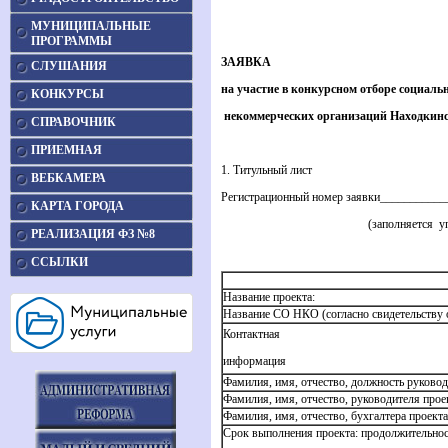
МУНИЦИПАЛЬНЫЕ
ПРОГРАММЫ
ЗАЯВКА
СЛУШАНИЯ
на участие в конкурсном отборе социал
КОНКУРСЫ
некоммерческих организаций Находкинск
СПРАВОЧНИК
ПРИЕМНАЯ
1. Титульный лист
ВЕБКАМЕРА
Регистрационный номер заявки__________
КАРТА ГОРОДА
(заполняется 
РЕАЛИЗАЦИЯ ФЗ №8
ССЫЛКИ
Название проекта:
Название СО НКО (согласно свидетельству о
Контактная
информация
Фамилия, имя, отчество, должность руков
Фамилия, имя, отчество, руководителя прое
Фамилия, имя, отчество, бухгалтера проекта
Срок выполнения проекта: продолжительнос