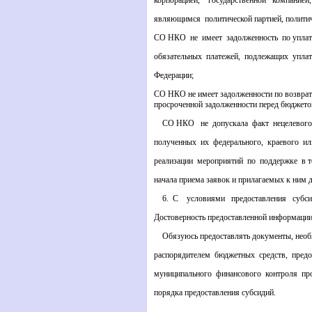
корпорацией, государственной компанией
являющимся политической партией, политич
СО НКО не имеет задолженность по уплате
обязательных платежей, подлежащих уплат
Федерации;
СО НКО не имеет задолженности по возврату
просроченной задолженности перед бюджето
СО НКО не допускала факт нецелевого 
полученных их федерального, краевого и
реализации мероприятий по поддержке в те
начала приема заявок и прилагаемых к ним 
6. С условиями предоставления субсид
Достоверность предоставленной информации
Обязуюсь предоставлять документы, необ
распорядителем бюджетных средств, пред
муниципального финансового контроля про
порядка предоставления субсидий.