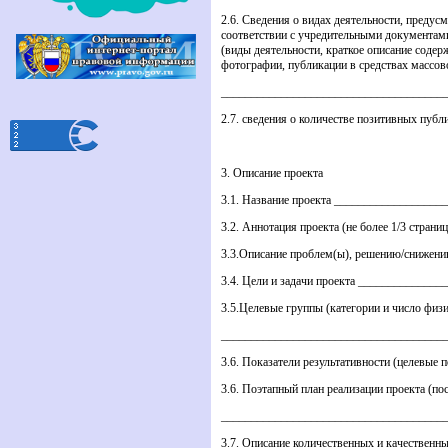
2.6. Сведения о видах деятельности, преду
соответствии с учредительными документами,
(виды деятельности, краткое описание соде
фотографии, публикации в средствах массов
_____________________________________
2.7. сведения о количестве позитивных пуб
3. Описание проекта
3.1. Название проекта _________________
3.2. Аннотация проекта (не более 1/3 стран
3.3.Описание проблем(ы), решению/снижению
3.4. Цели и задачи проекта ______________
3.5.Целевые группы (категории и число физ
_____________________________________
3.6. Показатели результативности (целевы
3.6. Поэтапный план реализации проекта (п
_____________________________________
3.7. Описание количественных и качественн