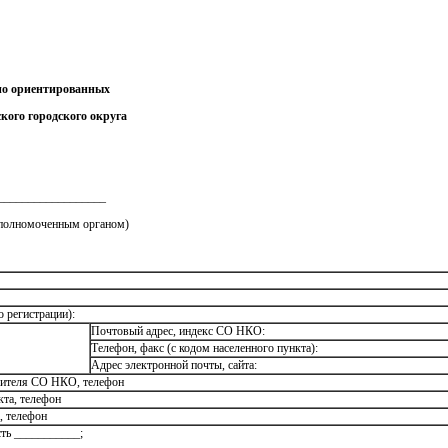
ьно ориентированных
ого городского округа
___________________
уполномоченным органом)
 регистрации):
Почтовый адрес, индекс СО НКО:
Телефон, факс (с кодом населенного пункта):
Адрес электронной почты, сайта:
одителя СО НКО, телефон
кта, телефон
, телефон
ть ___________;