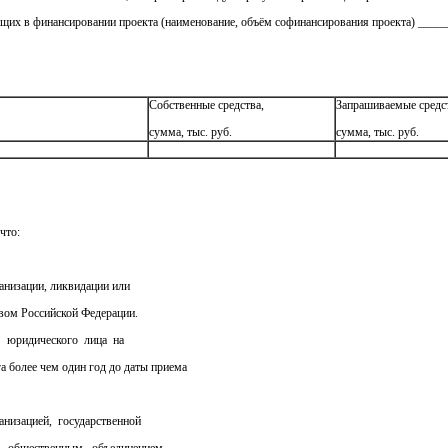
ющих в финансировании проекта (наименование, объём софинансирования проекта) ___
Собственные средства,
Запрашиваемые средс
сумма, тыс. руб.
сумма, тыс. руб.
то:
низации, ликвидации или
твом Российской Федерации.
юридического лица на
а более чем один год до даты приема
изацией, государственной