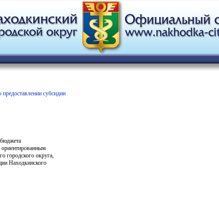
 предоставлении субсидии
 бюджета
о ориентированным
о городского округа,
ции Находкинского