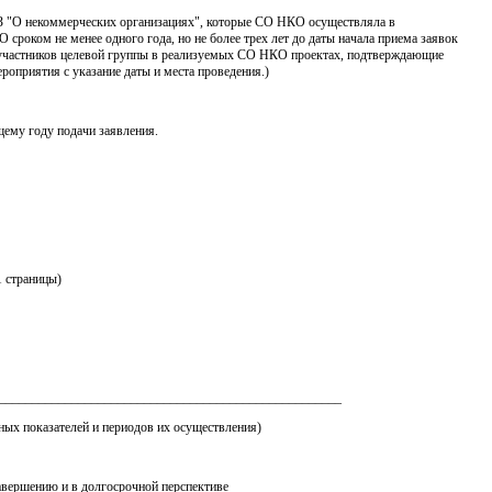
7-ФЗ "О некоммерческих организациях", которые СО НКО осуществляла в
 сроком не менее одного года, но не более трех лет до даты начала приема заявок
ло участников целевой группы в реализуемых СО НКО проектах, подтверждающие
оприятия с указание даты и места проведения.)
щему году подачи заявления.
1 страницы)
 _______________________________________________________
ных показателей и периодов их осуществления)
о завершению и в долгосрочной перспективе ______________________________