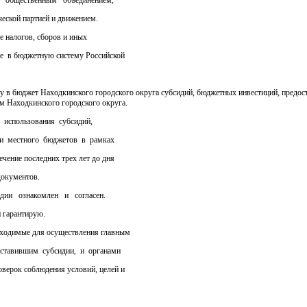
, общественным объединением,
еской партией и движением.
 налогов, сборов и иных
е в бюджетную систему Российской
 в бюджет Находкинского городского округа субсидий, бюджетных инвестиций, предоста
м Находкинского городского округа.
использования субсидий,
ли местного бюджетов в рамках
чение последних трех лет до дня
документов.
ии ознакомлен и согласен.
 гарантирую.
ходимые для осуществления главным
оставившим субсидии, и органами
верок соблюдения условий, целей и