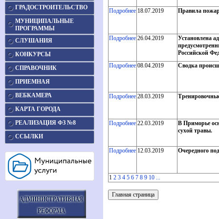
ГРАДОСТРОИТЕЛЬСТВО
Подробнее
18.07.2019
Правила пожар
МУНИЦИПАЛЬНЫЕ
ПРОГРАММЫ
Подробнее
26.04.2019
Установлена а
СЛУШАНИЯ
предусмотренн
Российской Фе
КОНКУРСЫ
Подробнее
08.04.2019
Сводка происш
СПРАВОЧНИК
ПРИЕМНАЯ
ВЕБКАМЕРА
Подробнее
28.03.2019
Тренировочные
КАРТА ГОРОДА
РЕАЛИЗАЦИЯ ФЗ №8
Подробнее
22.03.2019
В Приморье ос
сухой травы.
ССЫЛКИ
Подробнее
12.03.2019
Очередного по
1
2
3
4
5
6
7
8
9
10
...