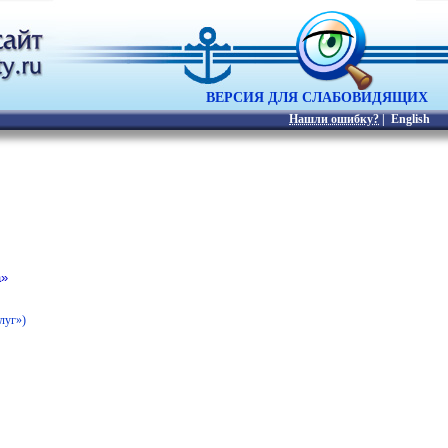
ВЕРСИЯ ДЛЯ СЛАБОВИДЯЩИХ
Нашли ошибку?
|
English
а»
луг»)