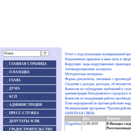
Отчет о ходе реализации муниципальной пр
Нормативные правовые и иные акты в сфере
ГЛАВНАЯ СТРАНИЦА
Коррупция: виды коррупционных правонар
Антикоррупционная экспертиза
О НАХОДКЕ
Методические материалы
Формы документов, связанных с противодей
ГЛАВА
Сведения о доходах, расходах, об имуществ
ДУМА
Комиссия по соблюдению требований к слу
администрации Находкинского городского о
КСП
Комиссия по координации работы противоде
План мероприятий по противодействию корр
АДМИНИСТРАЦИЯ
Муниципальная программа "Противодействи
ПРЕСС-СЛУЖБА
ОБРАТНАЯ СВЯЗЬ
Дата
Новости
ДЕПУТАТЫ ЗСПК
Подробнее
12.09.2019
В Находке след
Россельхознадз
ГРАДОСТРОИТЕЛЬСТВО