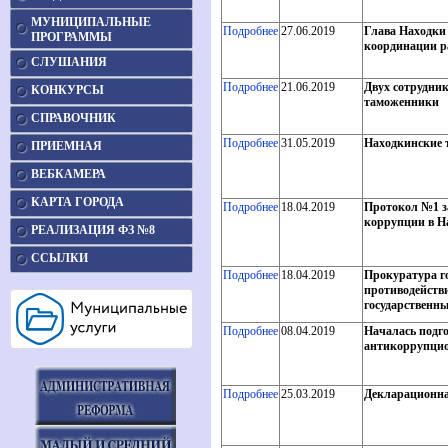
МУНИЦИПАЛЬНЫЕ
Подробнее
27.06.2019
Глава Находки
ПРОГРАММЫ
координации р
СЛУШАНИЯ
Подробнее
21.06.2019
Двух сотрудник
КОНКУРСЫ
таможенники
СПРАВОЧНИК
Подробнее
31.05.2019
Находкинские 
ПРИЕМНАЯ
ВЕБКАМЕРА
КАРТА ГОРОДА
Подробнее
18.04.2019
Протокол №1 з
коррупции в Н
РЕАЛИЗАЦИЯ ФЗ №8
ССЫЛКИ
Подробнее
18.04.2019
Прокуратура г
противодейств
государственн
Подробнее
08.04.2019
Началась подг
антикоррупцио
Подробнее
25.03.2019
Декларационна