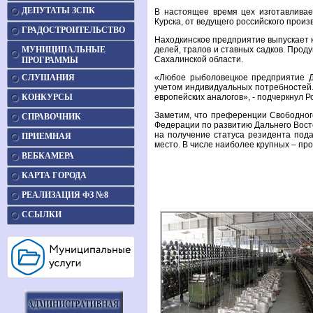
ДЕПУТАТЫ ЗСПК
В настоящее время цех изготавлива
Курска, от ведущего российского прои
ГРАДОСТРОИТЕЛЬСТВО
Находкинское предприятие выпускает к
МУНИЦИПАЛЬНЫЕ
делей, тралов и ставных садков. Прод
Сахалинской области.
ПРОГРАММЫ
СЛУШАНИЯ
«Любое рыболовецкое предприятие Да
учетом индивидуальных потребностей.
КОНКУРСЫ
европейских аналогов», - подчеркнул Р
Заметим, что преференции Свободног
СПРАВОЧНИК
Федерации по развитию Дальнего Восто
на получение статуса резидента пода
ПРИЕМНАЯ
место. В числе наиболее крупных – пр
ВЕБКАМЕРА
КАРТА ГОРОДА
РЕАЛИЗАЦИЯ ФЗ №8
ССЫЛКИ